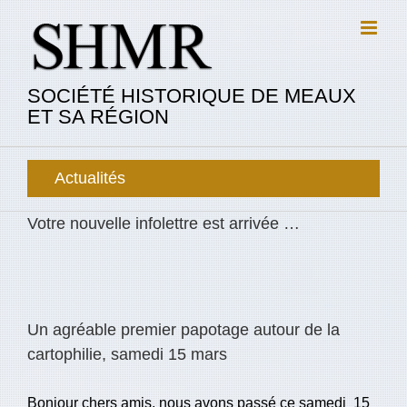
Passer
au
contenu
SOCIÉTÉ HISTORIQUE DE MEAUX
ET SA RÉGION
Actualités
Votre nouvelle infolettre est arrivée …
Un agréable premier papotage autour de la
cartophilie, samedi 15 mars
Bonjour chers amis, nous avons passé ce samedi 15