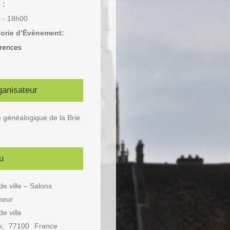
 :
 - 18h00
orie d’Évènement:
rences
ganisateur
 généalogique de la Brie
u
de ville – Salons
neur
de ville
x
,
77100
France