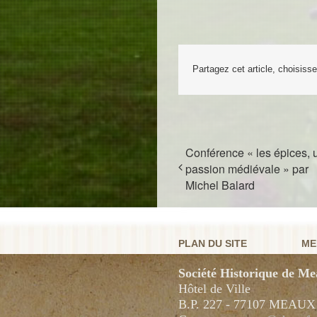
Partagez cet article, choisiss
Conférence « les épices, 
passion médiévale » par
Michel Balard
PLAN DU SITE
ME
Société Historique de Me
Hôtel de Ville
B.P. 227 - 77107 MEAU