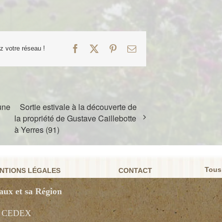
Facebook
X
Pinterest
Email
ez votre réseau !
une
Sortie estivale à la découverte de
la propriété de Gustave Caillebotte
à Yerres (91)
Tous
NTIONS LÉGALES
CONTACT
aux et sa Région
X CEDEX