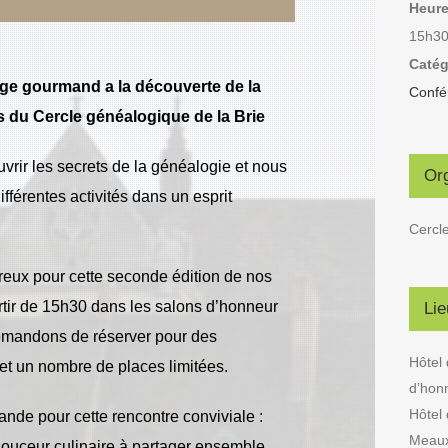
Heure
15h30
Catég
ge gourmand a la découverte de la
Confé
és du Cercle généalogique de la Brie
rir les secrets de la généalogie et nous
Or
ifférentes activités dans un esprit
Cercle
eux pour cette seconde édition de nos
ir de 15h30 dans les salons d’honneur
Lie
 demandons de réserver pour des
Hôtel 
et un nombre de places limitées.
d’hon
Hôtel 
de pour cette rencontre conviviale :
Meau
douceur culinaire à partager ensemble