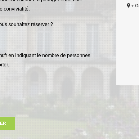
+ G
 convivialité.
ous souhaitez réserver ?
r.fr
en indiquant le nombre de personnes
ter.
IER