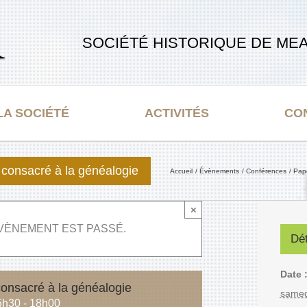
SOCIÉTÉ HISTORIQUE DE MEA
LA SOCIÉTÉ
ACTIVITÉS
CO
consacré à la généalogie
Accueil
Évènements
Conférences
Pap
×
VÈNEMENT EST PASSÉ.
Dét
Date 
nsacré à la généalogie
samed
5h30
-
18h00