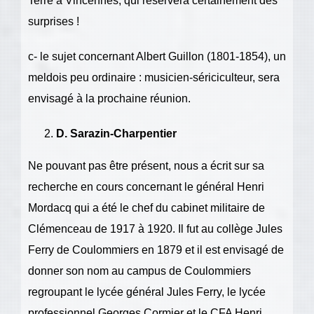
Terre à Vincennes, qui réservera certainement des
surprises !
c- le sujet concernant Albert Guillon (1801-1854), un
meldois peu ordinaire : musicien-sériciculteur, sera
envisagé à la prochaine réunion.
D. Sarazin-Charpentier
Ne pouvant pas être présent, nous a écrit sur sa
recherche en cours concernant le général Henri
Mordacq qui a été le chef du cabinet militaire de
Clémenceau de 1917 à 1920. Il fut au collège Jules
Ferry de Coulommiers en 1879 et il est envisagé de
donner son nom au campus de Coulommiers
regroupant le lycée général Jules Ferry, le lycée
professionnel Georges Cormier et le CFA Henri