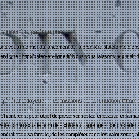
 s’initier à la paléographie
ons vous informer du lancement de la première plateforme d'e
en ligne : http://paleo-en-ligne.fr/ Nous vous laissons le plaisi
 général Lafayette… les missions de la fondation Cham
Chambrun a pour objet de préserver, restaurer et assurer la m
ette connu sous le nom de « château Lagrange », de procéder 
néral et de sa famille, de les compléter et de les valoriser et, 