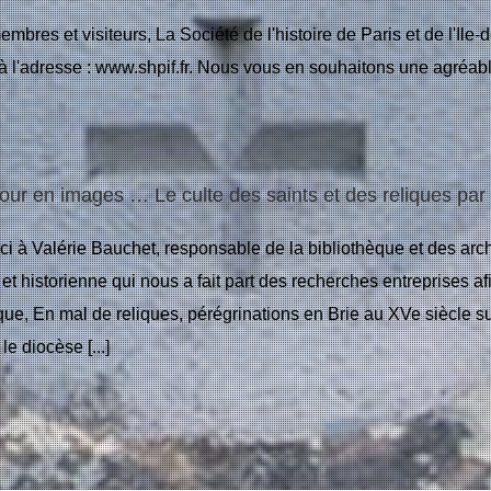
mbres et visiteurs, La Société de l'histoire de Paris et de l'Ile
à l'adresse : www.shpif.fr. Nous vous en souhaitons une agréable
ur en images … Le culte des saints et des reliques par
i à Valérie Bauchet, responsable de la bibliothèque et des arc
t historienne qui nous a fait part des recherches entreprises af
que, En mal de reliques, pérégrinations en Brie au XVe siècle sur
le diocèse [...]