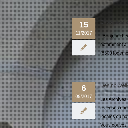
Exposition r
15
11/2017
Bonjour chers
notamment à M
(8300 logem
Des nouvell
6
09/2017
Les Archives 
recensés dans
locales ou na
Vous pouvez 