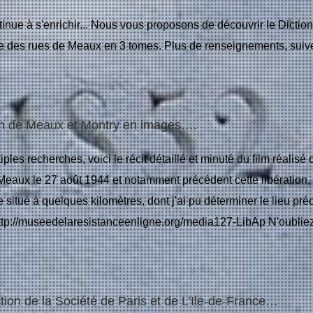
tinue à s'enrichir... Nous vous proposons de découvrir le Diction
e des rues de Meaux en 3 tomes. Plus de renseignements, suiv
on de Meaux et Montry en images….
ples recherches, voici le récit détaillé et minuté du film réalisé 
 Meaux le 27 août 1944 et notamment précédent cette libération
e situé à quelques kilomètres, dont j'ai pu déterminer le lieu préc
ttp://museedelaresistanceenligne.org/media127-LibAp N'oubliez [
tion de la Société de Paris et de L’Ile-de-France…