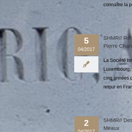
connaître la pe
SHMR// Reto
5
Pierre Char
04/2017
La Société hi
Luxembourg, l
cinq années d
retour en Fran
SHMR// Des 
2
Meaux
04/2017