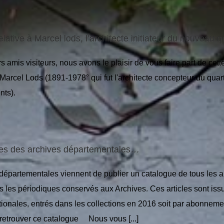
elative à Marcel lods, l’architecte initiateur du nouveau 
 amis visiteurs, nous avons le plaisir de vous faire part de cet
arcel Lods (1891-1978° qui fut l'architecte concepteur du qua
ents).
es des archives départementales…
départementales viennent de publier un catalogue de tous les arti
 les périodiques conservés aux Archives. Ces articles sont issu
tionales, entrés dans les collections en 2016 soit par abonnem
retrouver ce catalogue Nous vous [...]