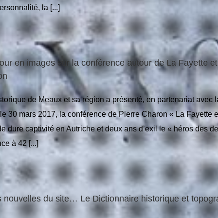
rsonnalité, la [...]
ur en images sur la conférence autour de La Fayette et
on
storique de Meaux et sa région a présenté, en partenariat avec
e 30 mars 2017, la conférence de Pierre Charon « La Fayette e
e dure captivité en Autriche et deux ans d’exil le « héros des 
ce à 42 [...]
nouvelles du site… Le Dictionnaire historique et topog