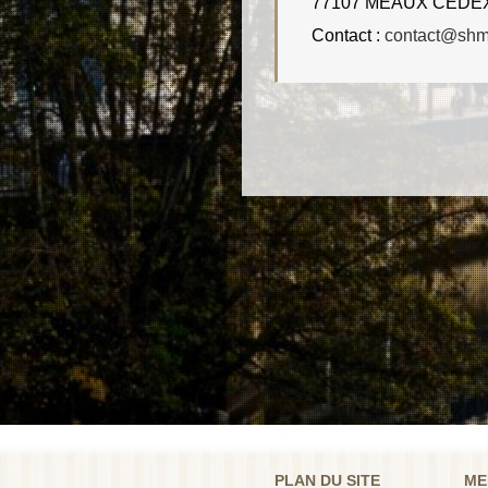
77107 MEAUX CEDE
Contact :
contact@shmr
PLAN DU SITE
ME