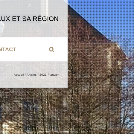
UX ET SA RÉGION
NTACT
Accueil
Articles
2021
janvier