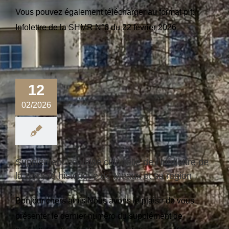
Vous pouvez également télécharger au format pif:
Infolettre de la SHMR N°6 du 22 février 2026
12
02/2026
Supplément actualité culturelle de l’Infolettre de
la Société historique de Meaux et sa région
Bonjour chers amis Nous avons le plaisir de vous
présenter le dernier numéro du supplément de