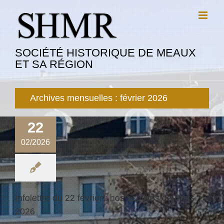
Passer
au
contenu
SOCIÉTÉ HISTORIQUE DE MEAUX
ET SA RÉGION
Archives mensuelles :
février 2026
22
02/2026
Infolettre du 22 février : nos activités de mars
2026