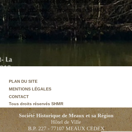
l'actualité culturelle de notre infolettre Supplément
actualité culturelle de l’Infolettre de la SHMR N°2
Nous vous en souhaitons bonne réception Fabien
Couturier Président de la Société historiqur de Meaux
et sa région
PLAN DU SITE
MENTIONS LÉGALES
CONTACT
Tous droits réservés SHMR
Société Historique de Meaux et sa Région
Hôtel de Ville
B.P. 227 - 77107 MEAUX CEDEX