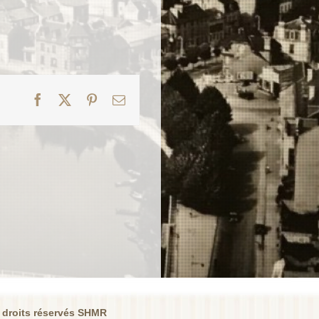
Facebook
X
Pinterest
Email
 droits réservés SHMR