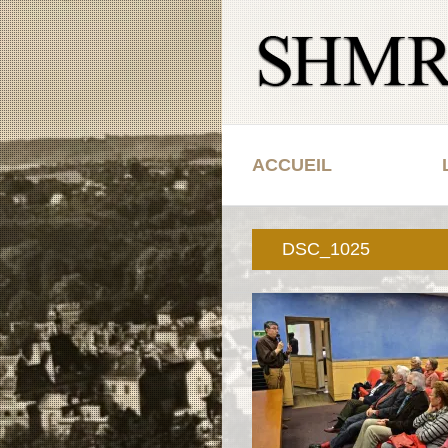
Passer
au
contenu
ACCUEIL
DSC_1025