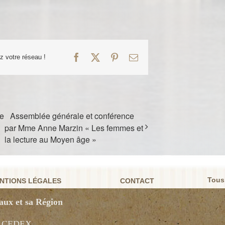
Facebook
X
Pinterest
Email
ez votre réseau !
de
Assemblée générale et conférence
par Mme Anne Marzin « Les femmes et
la lecture au Moyen âge »
Tous
NTIONS LÉGALES
CONTACT
aux et sa Région
X CEDEX