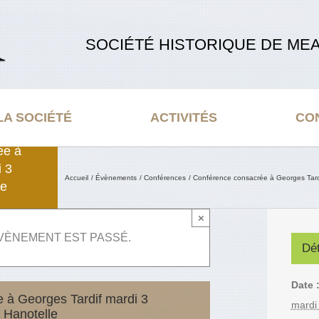
SOCIÉTÉ HISTORIQUE DE MEA
LA SOCIÉTÉ
ACTIVITÉS
CO
ée à
i 3
Accueil
Évènements
Conférences
Conférence consacrée à Georges Tardi
ne
×
VÈNEMENT EST PASSÉ.
Dét
Date 
 à Georges Tardif mardi 3
mardi
 Hanotelle