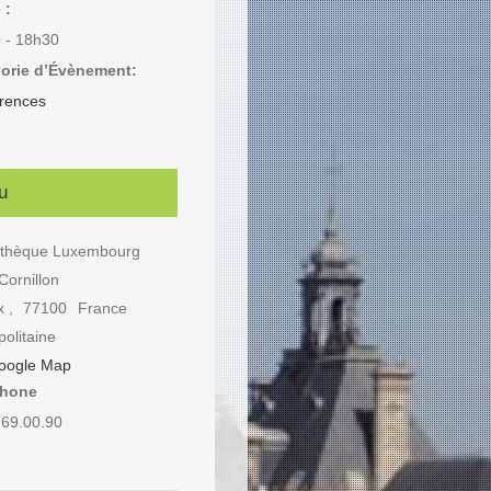
 :
 - 18h30
orie d’Évènement:
rences
u
thèque Luxembourg
Cornillon
x
,
77100
France
olitaine
oogle Map
phone
.69.00.90