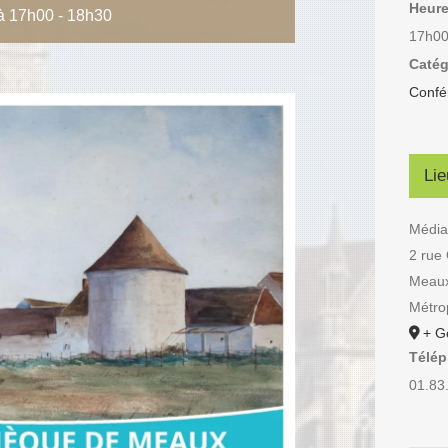
Heure
à 17h00
-
18h30
17h00
Catég
Confé
Lie
Média
2 rue 
Meau
Métrop
+ G
Télé
01.83