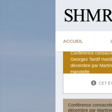
Passer
au
contenu
ACCUEIL
Conférence consacr
Georges Tardif mard
décembre par Marti
Hanotelle
CET É
Conférence consacrée
décembre par Martine