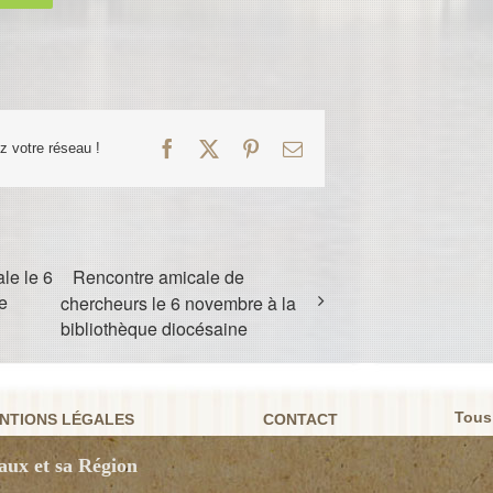
Facebook
X
Pinterest
Email
ez votre réseau !
le le 6
Rencontre amicale de
e
chercheurs le 6 novembre à la
bibliothèque diocésaine
Tous
NTIONS LÉGALES
CONTACT
aux et sa Région