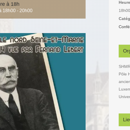
Heure
re à 18h
18h00
à 18h00
-
20h00
Catég
Confé
Or
SHM
Pôle H
ancie
Luxe
Unive
Lie