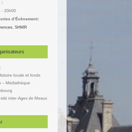
 :
 - 20h00
ories d’Évènement:
rences
,
SHMR
ganisateurs
R
istoire locale et fonds
n – Médiathèque
mbourg
rsité inter-Ages de Meaux
u