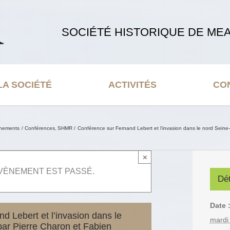
SOCIÉTÉ HISTORIQUE DE MEA
LA SOCIÉTÉ
ACTIVITÉS
CO
nements
Conférences
SHMR
Conférence sur Fernand Lebert et l’invasion dans le nord Seine
×
VÈNEMENT EST PASSÉ.
Dét
Date 
d Lebert et l’invasion dans le
mardi
ar Pierre Charon et Fabien