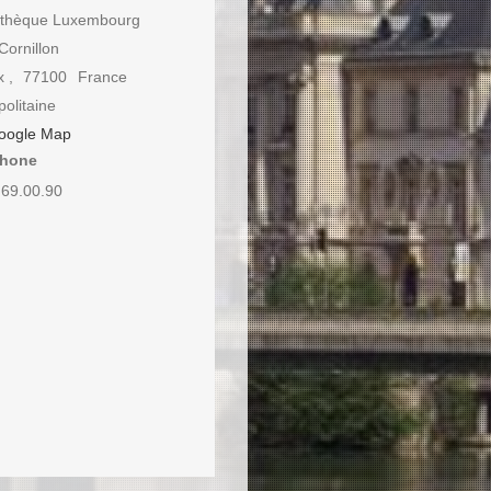
thèque Luxembourg
Cornillon
x
,
77100
France
olitaine
oogle Map
phone
.69.00.90