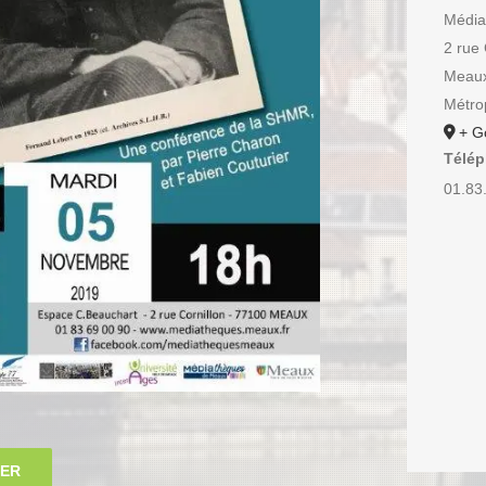
Média
2 rue 
Meau
Métrop
+ G
Télé
01.83
IER