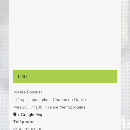
Lieu
Musée Bossuet
cité épiscopale place Charles de Gaulle
Meaux
,
77100
France Métropolitaine
+ Google Map
Téléphone
01.64.34.84.45