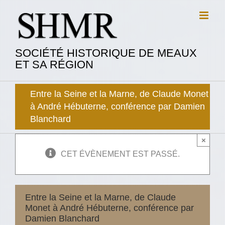
Passer
au
contenu
SOCIÉTÉ HISTORIQUE DE MEAUX
ET SA RÉGION
Entre la Seine et la Marne, de Claude Monet
à André Hébuterne, conférence par Damien
Blanchard
×
CET ÉVÈNEMENT EST PASSÉ.
Entre la Seine et la Marne, de Claude
Monet à André Hébuterne, conférence par
Damien Blanchard