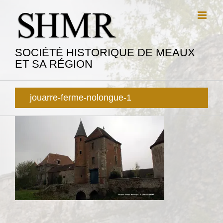
Passer
au
contenu
SOCIÉTÉ HISTORIQUE DE MEAUX
ET SA RÉGION
jouarre-ferme-nolongue-1