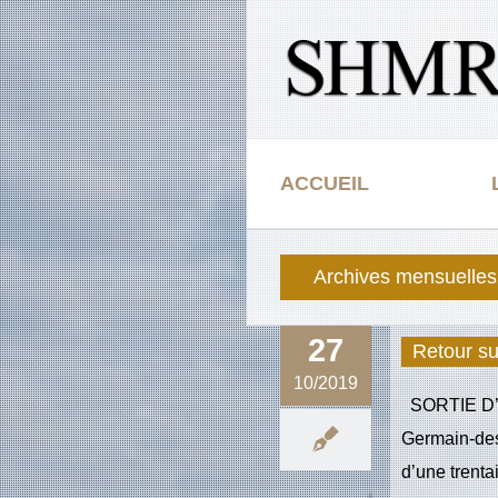
Passer
au
contenu
ACCUEIL
Archives mensuelles
27
Retour su
10/2019
SORTIE D’A
Germain-des
d’une trenta