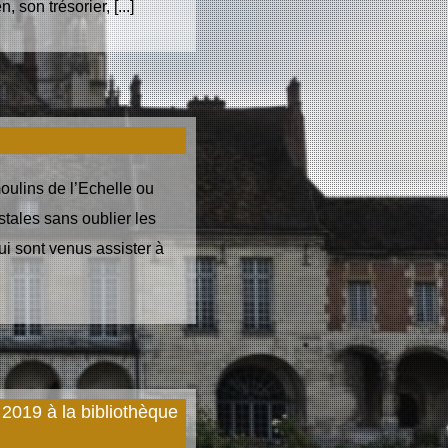
 son trésorier, [...]
moulins de l’Echelle ou
tales sans oublier les
ui sont venus assister à
 2019 à la bibliothèque