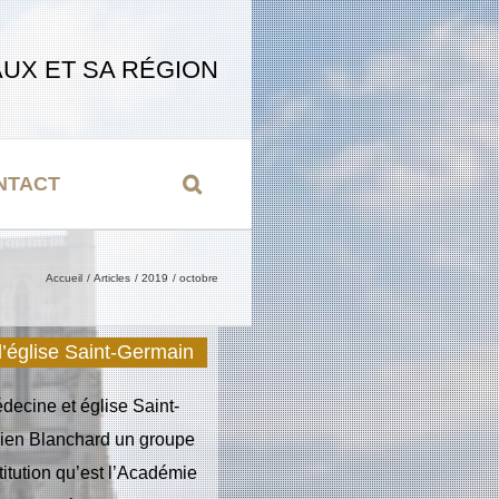
UX ET SA RÉGION
NTACT
Accueil
Articles
2019
octobre
l’église Saint-Germain
ine et église Saint-
mien Blanchard un groupe
titution qu’est l’Académie