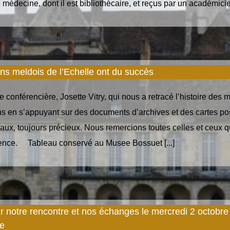
médecine, dont il est bibliothécaire, et reçus par un académicien,
ns meldois de l’Echelle ont du succès
e conférencière, Josette Vitry, qui nous a retracé l’histoire des 
s en s’appuyant sur des documents d’archives et des cartes pos
aux, toujours précieux. Nous remercions toutes celles et ceux q
rence. Tableau conservé au Musee Bossuet [...]
r notre rencontre et nos échanges le mercredi 2 octobre
ne