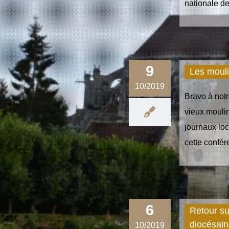
nationale de 
9
Les mouli
10/2019
Bravo à notr
vieux moulin
journaux loc
cette confé
6
Retour su
diocésai
10/2019