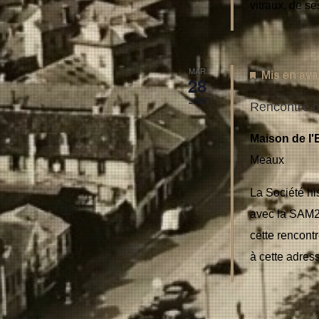
vitraux, de se
MAR
Mis en ava
28
2026
Rencontre c
Maison de l'
Meaux
La Société hi
avec la SAM2
cette rencont
à cette adres