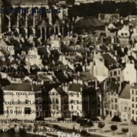
nements passés
nt
samedi 9 mai à 15h45
-
17h00
e l’exposition “Cathédrale Saint-Etienne de
edi 9 mai 2026
Saint-Etienne de Meaux
Place Charles de
x
 amis, nous avons le plaisir de vous convier au
 l’exposition “La cathédrale Saint-Etienne de
edi 9 mai à 15h45 en la cathédrale. Vous
emps de ces douze panneaux, l’histoire de son
es particularités architecturales, celles de ses