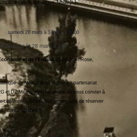
s cloches et de son orgue. Nous [...]
nt
samedi 28 mars à 14h00
-
18h00
onférence le 28 mars à 14h
Economie et de l'Emploi
12 bd Jean Rose,
storique de Meaux et sa région en partenariat
G et DZ Mémory est heureuse de vous convier à
re conférence Nous vous remercions de réserver
se :
contact@shmr.fr