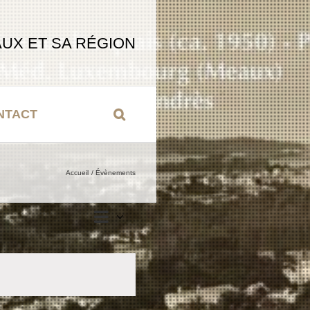
UX ET SA RÉGION
NTACT
Accueil
Évènements
Navigation
Liste
Navigation
de
par
vues
Évènement
consultations