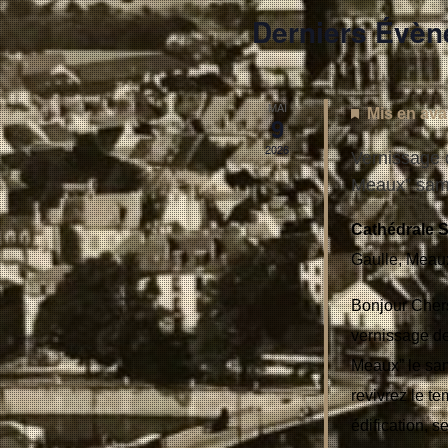
Derniers Évè
MAI
Mis en ava
9
2026
Vernissage d
Meaux” sam
Cathédrale 
Gaulle, Meau
Bonjour Chers
vernissage de
Meaux” le sam
revivrez le t
édification, s