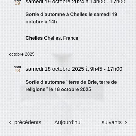
samedi 19 octobre 2024 à 14h00
-
17h00
19
Sortie d’automne à Chelles le samedi 19
octobre à 14h
Chelles
Chelles, France
octobre 2025
sam
samedi 18 octobre 2025 à 9h45
-
17h00
18
Sortie d’automne “terre de Brie, terre de
religions” le 18 octobre 2025
Évènements
Évènements
précédents
Aujourd’hui
suivants