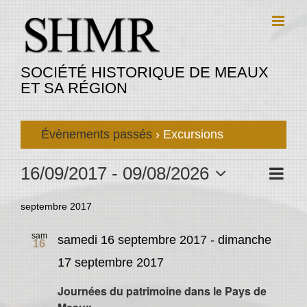
Passer
au
contenu
SOCIÉTÉ HISTORIQUE DE MEAUX
ET SA RÉGION
Évènements passés
› Excursions
Évènements
Navig
16/09/2017
 - 
09/08/2026
Liste
Navigat
de
Sélectionnez
par
vues
septembre 2017
une
consult
Évène
date.
sam
samedi 16 septembre 2017
-
dimanche
16
17 septembre 2017
Journées du patrimoine dans le Pays de