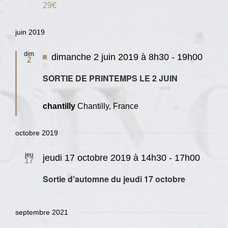
29€
juin 2019
dim
Mis
dimanche 2 juin 2019 à 8h30
-
19h00
2
en
SORTIE DE PRINTEMPS LE 2 JUIN
avant
chantilly
Chantilly, France
octobre 2019
jeu
jeudi 17 octobre 2019 à 14h30
-
17h00
17
Sortie d’automne du jeudi 17 octobre
septembre 2021